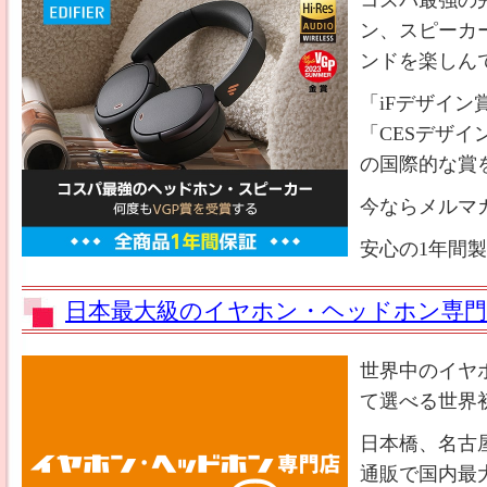
コスパ最強の
ン、スピーカ
ンドを楽しん
「iFデザイ
「CESデザイ
の国際的な賞
今ならメルマガ
安心の1年間
日本最大級のイヤホン・ヘッドホン専門
世界中のイヤ
て選べる世界
日本橋、名古
通販で国内最