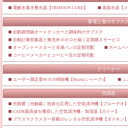
電解水素水整水器【TRIM ION CURE】
蒸留水器【メ
家電と食のサブス
自動調理鍋オートクッカーと調味料のサブスク
自動計量炊飯器と無洗米10キロが届く定期購入サービス
オーブントースターと冷凍パンの定期宅配
ホームベ
コーヒーメーカーとコーヒー豆の定期宅配
クリーナー
ユーザー満足度96％の掃除機【Shark(シャーク)】
ふ
空調器
光除菌（光触媒）技術を応用した空気清浄機【ブルーデオ
CADR最高値を獲得した空気清浄機・加湿器【カドー】
プラズマクラスター搭載のレンタル空気清浄機【ダスキン