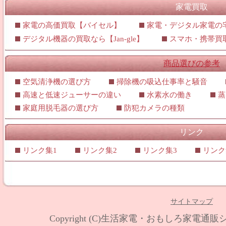
家電買取
家電の高価買取【バイセル】
家電・デジタル家電の宅
デジタル機器の買取なら【Jan-gle】
スマホ・携帯買
商品選びの参考
空気清浄機の選び方
掃除機の吸込仕事率と騒音
高速と低速ジューサーの違い
水素水の働き
蒸
家庭用脱毛器の選び方
防犯カメラの種類
リンク
リンク集1
リンク集2
リンク集3
リンク
サイトマップ
Copyright (C)
生活家電・おもしろ家電通販