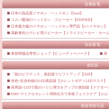
音響家電
日本の高品質イヤホン・ヘッドホン【final】
コスパ最強のヘッドホン・スピーカー【EDIFIER】
日本最大級のイヤホン・ヘッドホン専門店【e☆イヤホン】
高齢者向けテレビ用スピーカー【ミライスピーカー・ホー
美容家電
美容関連品専売ショップ【ビューティーパーク】
肩
美顔器
「肌のピラティス」美顔器でリフトアップ【ZIIP】
赤色+近赤外線のLED美顔器【カレントボディLEDマスク】
高周波+LEDで肌のハリと弾力をアップの美顔器【ドクター
EMS×マイクロカレント同時出力で本格フェイスケア【エル
家庭用脱毛器