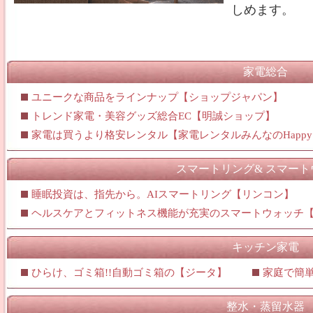
しめます。
家電総合
ユニークな商品をラインナップ【ショップジャパン】
トレンド家電・美容グッズ総合EC【明誠ショップ】
家電は買うより格安レンタル【家電レンタルみんなのHapp
スマートリング& スマート
睡眠投資は、指先から。AIスマートリング【リンコン】
ヘルスケアとフィットネス機能が充実のスマートウォッチ
キッチン家電
ひらけ、ゴミ箱!!自動ゴミ箱の【ジータ】
家庭で簡
整水・蒸留水器