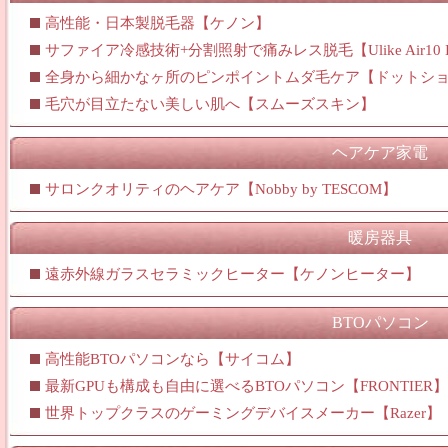
高性能・日本製脱毛器【ケノン】
サファイア冷感技術+分割照射で痛みレス脱毛【Ulike Air10 
全身から細かなヶ所のピンポイントムダ毛ケア【ドットシ
毛穴が目立たない美しい肌へ【スムーズスキン】
ヘアケア家電
サロンクオリティのヘアケア【Nobby by TESCOM】
暖房器具
遠赤外線ガラスセラミックヒーター【ケノンヒーター】
BTOパソコン
高性能BTOパソコンなら【サイコム】
最新GPUも構成も自由に選べるBTOパソコン【FRONTIER】
世界トップクラスのゲーミングデバイスメーカー【Razer】