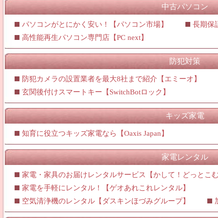
中古パソコン
パソコンがとにかく安い！【パソコン市場】
長期保証
高性能再生パソコン専門店【PC next】
防犯対策
防犯カメラの設置業者を最大8社まで紹介【エミーオ】
玄関後付けスマートキー【SwitchBotロック】
キッズ家電
知育に役立つキッズ家電なら【Oaxis Japan】
家電レンタル
家電・家具のお届けレンタルサービス【かして！どっとこ
家電を手軽にレンタル！【ゲオあれこれレンタル】
空気清浄機のレンタル【ダスキンほづみグループ】